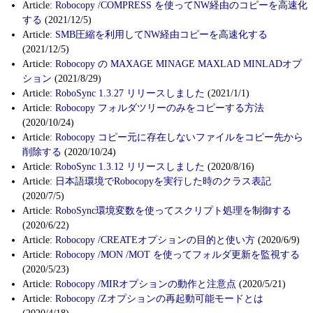
Article:
Robocopy /COMPRESS を使ってNW経由のコピーを高速化
する
(2021/12/5)
Article:
SMB圧縮を利用してNW経由コピーを高速化する
(2021/12/5)
Article:
Robocopy の MAXAGE MINAGE MAXLAD MINLADオプ
ション
(2021/8/29)
Article:
RoboSync 1.3.27 リリースしました
(2021/1/1)
Article:
Robocopy フォルダツリーのみをコピーする方法
(2020/10/24)
Article:
Robocopy コピー元に存在しないファイルをコピー先から
削除する
(2020/10/24)
Article:
RoboSync 1.3.12 リリースしました
(2020/8/16)
Article:
日本語環境でRobocopyを実行した時のクラス表記
(2020/7/5)
Article:
RoboSync環境変数を使ってスクリプト処理を制御する
(2020/6/22)
Article:
Robocopy /CREATEオプションの目的と使い方
(2020/6/9)
Article:
Robocopy /MON /MOT を使ってフォルダ更新を監視する
(2020/5/23)
Article:
Robocopy /MIRオプションの動作と注意点
(2020/5/21)
Article:
Robocopy /Zオプションの再起動可能モードとは