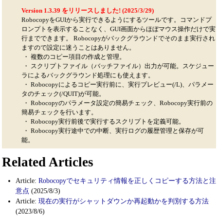
Version 1.3.39 をリリースしました! (2025/3/29)
RobocopyをGUIから実行できるようにするツールです。コマンドプ
ロンプトを表示することなく、GUI画面からほぼマウス操作だけで実
行までできます。 Robocopyがバックグラウンドでそのまま実行され
ますので設定に迷うことはありません。
・ 複数のコピー項目の作成と管理。
・ スクリプトファイル（バッチファイル）出力が可能。スケジュー
ラによるバックグラウンド処理にも使えます。
・ Robocopyによるコピー実行前に、実行プレビュー(/L)、パラメー
タのチェック(/QUIT)が可能。
・ Robocopyのパラメータ設定の簡易チェック、Robocopy実行前の
簡易チェックを行います。
・ Robocopy実行前後で実行するスクリプトを定義可能。
・ Robocopy実行途中での中断、実行ログの履歴管理と保存が可
能。
Related Articles
Article:
Robocopyでセキュリティ情報を正しくコピーする方法と注
意点
(2025/8/3)
Article:
現在の実行がシャットダウンか再起動かを判別する方法
(2023/8/6)