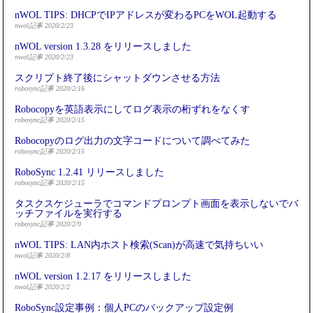
nWOL TIPS: DHCPでIPアドレスが変わるPCをWOL起動する
nwol記事 2020/2/23
nWOL version 1.3.28 をリリースしました
nwol記事 2020/2/23
スクリプト終了後にシャットダウンさせる方法
robosync記事 2020/2/16
Robocopyを英語表示にしてログ表示の桁ずれをなくす
robosync記事 2020/2/15
Robocopyのログ出力の文字コードについて調べてみた
robosync記事 2020/2/15
RoboSync 1.2.41 リリースしました
robosync記事 2020/2/15
タスクスケジューラでコマンドプロンプト画面を表示しないでバ
ッチファイルを実行する
robosync記事 2020/2/9
nWOL TIPS: LAN内ホスト検索(Scan)が高速で気持ちいい
nwol記事 2020/2/8
nWOL version 1.2.17 をリリースしました
nwol記事 2020/2/2
RoboSync設定事例：個人PCのバックアップ設定例