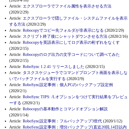
(2020/4/18)
Article:
エクスプローラでファイル属性を表示させる方法
(2020/2/29)
Article:
エクスプローラで隠しファイル・システムファイルを表示
する方法
(2020/2/29)
Article:
Robocopyでコピー先フォルダが非表示になる
(2020/2/29)
Article:
スクリプト終了後にシャットダウンさせる方法
(2020/2/16)
Article:
Robocopyを英語表示にしてログ表示の桁ずれをなくす
(2020/2/15)
Article:
Robocopyのログ出力の文字コードについて調べてみた
(2020/2/15)
Article:
RoboSync 1.2.41 リリースしました
(2020/2/15)
Article:
タスクスケジューラでコマンドプロンプト画面を表示しな
いでバッチファイルを実行する
(2020/2/9)
Article:
RoboSync設定事例：個人PCのバックアップ設定例
(2020/2/1)
Article:
RoboSync TIPS: /Lオプションをつけて実行結果をプレビュ
ーする
(2020/2/1)
Article:
Robocopyの基本動作とコマンドオプション解説
(2020/1/14)
Article:
RoboSync設定事例：フルバックアップ3世代
(2020/1/12)
Article:
RoboSync設定事例：増分バックアップ(直近20回,14日以内