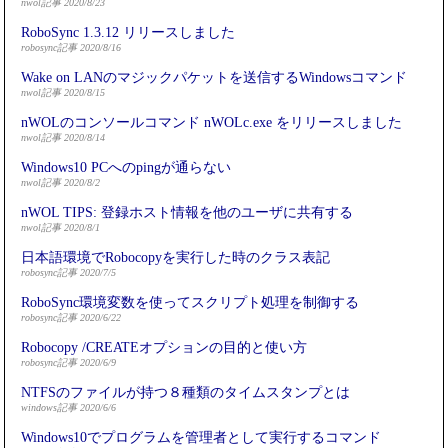
nwol記事 2020/8/23
RoboSync 1.3.12 リリースしました
robosync記事 2020/8/16
Wake on LANのマジックパケットを送信するWindowsコマンド
nwol記事 2020/8/15
nWOLのコンソールコマンド nWOLc.exe をリリースしました
nwol記事 2020/8/14
Windows10 PCへのpingが通らない
nwol記事 2020/8/2
nWOL TIPS: 登録ホスト情報を他のユーザに共有する
nwol記事 2020/8/1
日本語環境でRobocopyを実行した時のクラス表記
robosync記事 2020/7/5
RoboSync環境変数を使ってスクリプト処理を制御する
robosync記事 2020/6/22
Robocopy /CREATEオプションの目的と使い方
robosync記事 2020/6/9
NTFSのファイルが持つ８種類のタイムスタンプとは
windows記事 2020/6/6
Windows10でプログラムを管理者として実行するコマンド