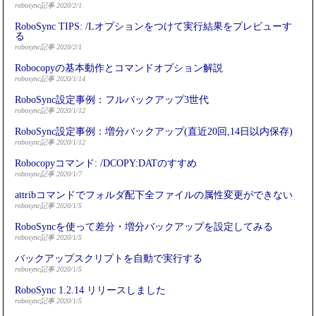
robosync記事 2020/2/1
RoboSync TIPS: /Lオプションをつけて実行結果をプレビューす
る
robosync記事 2020/2/1
Robocopyの基本動作とコマンドオプション解説
robosync記事 2020/1/14
RoboSync設定事例：フルバックアップ3世代
robosync記事 2020/1/12
RoboSync設定事例：増分バックアップ(直近20回,14日以内保存)
robosync記事 2020/1/12
Robocopyコマンド: /DCOPY:DATのすすめ
robosync記事 2020/1/7
attribコマンドでフォルダ配下全ファイルの属性変更ができない
robosync記事 2020/1/5
RoboSyncを使って差分・増分バックアップを設定してみる
robosync記事 2020/1/5
バックアップスクリプトを自動で実行する
robosync記事 2020/1/5
RoboSync 1.2.14 リリースしました
robosync記事 2020/1/5