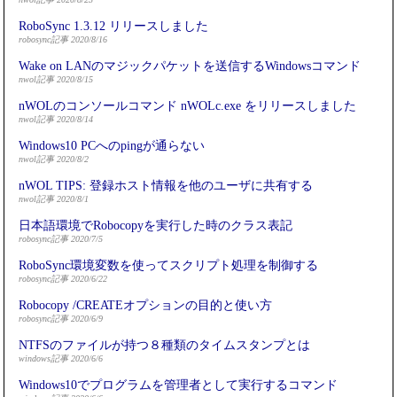
RoboSync 1.3.12 リリースしました
robosync記事 2020/8/16
Wake on LANのマジックパケットを送信するWindowsコマンド
nwol記事 2020/8/15
nWOLのコンソールコマンド nWOLc.exe をリリースしました
nwol記事 2020/8/14
Windows10 PCへのpingが通らない
nwol記事 2020/8/2
nWOL TIPS: 登録ホスト情報を他のユーザに共有する
nwol記事 2020/8/1
日本語環境でRobocopyを実行した時のクラス表記
robosync記事 2020/7/5
RoboSync環境変数を使ってスクリプト処理を制御する
robosync記事 2020/6/22
Robocopy /CREATEオプションの目的と使い方
robosync記事 2020/6/9
NTFSのファイルが持つ８種類のタイムスタンプとは
windows記事 2020/6/6
Windows10でプログラムを管理者として実行するコマンド