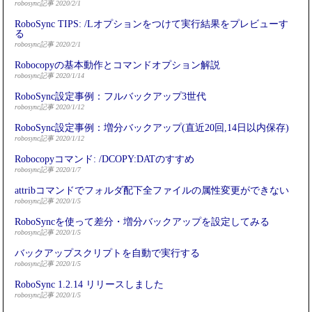
robosync記事 2020/2/1
RoboSync TIPS: /Lオプションをつけて実行結果をプレビューす
る
robosync記事 2020/2/1
Robocopyの基本動作とコマンドオプション解説
robosync記事 2020/1/14
RoboSync設定事例：フルバックアップ3世代
robosync記事 2020/1/12
RoboSync設定事例：増分バックアップ(直近20回,14日以内保存)
robosync記事 2020/1/12
Robocopyコマンド: /DCOPY:DATのすすめ
robosync記事 2020/1/7
attribコマンドでフォルダ配下全ファイルの属性変更ができない
robosync記事 2020/1/5
RoboSyncを使って差分・増分バックアップを設定してみる
robosync記事 2020/1/5
バックアップスクリプトを自動で実行する
robosync記事 2020/1/5
RoboSync 1.2.14 リリースしました
robosync記事 2020/1/5