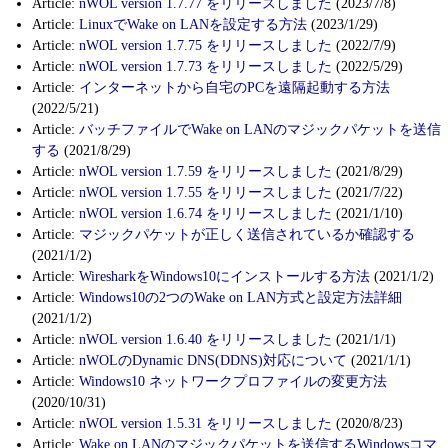
Article:
nWOL version 1.7.77 をリリースしました
(2023/7/8)
Article:
LinuxでWake on LANを設定する方法
(2023/1/29)
Article:
nWOL version 1.7.75 をリリースしました
(2022/7/9)
Article:
nWOL version 1.7.73 をリリースしました
(2022/5/29)
Article:
インターネットから自宅のPCを遠隔起動する方法
(2022/5/21)
Article:
バッチファイルでWake on LANのマジックパケットを送信
する
(2021/8/29)
Article:
nWOL version 1.7.59 をリリースしました
(2021/8/29)
Article:
nWOL version 1.7.55 をリリースしました
(2021/7/22)
Article:
nWOL version 1.6.74 をリリースしました
(2021/1/10)
Article:
マジックパケットが正しく送信されているか確認する
(2021/1/2)
Article:
WiresharkをWindows10にインストールする方法
(2021/1/2)
Article:
Windows10の2つのWake on LAN方式と設定方法詳細
(2021/1/2)
Article:
nWOL version 1.6.40 をリリースしました
(2021/1/1)
Article:
nWOLのDynamic DNS(DDNS)対応について
(2021/1/1)
Article:
Windows10 ネットワークプロファイルの変更方法
(2020/10/31)
Article:
nWOL version 1.5.31 をリリースしました
(2020/8/23)
Article:
Wake on LANのマジックパケットを送信するWindowsコマ