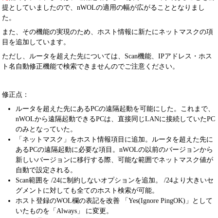
提としていましたので、nWOLの適用の幅が広がることとなりまし
た。
また、その機能の実現のため、ホスト情報に新たにネットマスクの項
目を追加しています。
ただし、ルータを超えた先については、Scan機能、IPアドレス・ホス
ト名自動修正機能で検索できませんのでご注意ください。
修正点：
ルータを超えた先にあるPCの遠隔起動を可能にした。これまで、
nWOLから遠隔起動できるPCは、直接同じLANに接続していたPC
のみとなっていた。
「ネットマスク」をホスト情報項目に追加。ルータを超えた先に
あるPCの遠隔起動に必要な項目。nWOLの以前のバージョンから
新しいバージョンに移行する際、可能な範囲でネットマスク値が
自動で設定される。
Scan範囲を /24に制約しないオプションを追加。 /24より大きいセ
グメントに対しても全てのホスト検索が可能。
ホスト登録のWOL欄の表記を改善 「Yes(Ignore PingOK)」として
いたものを「Always」 に変更。