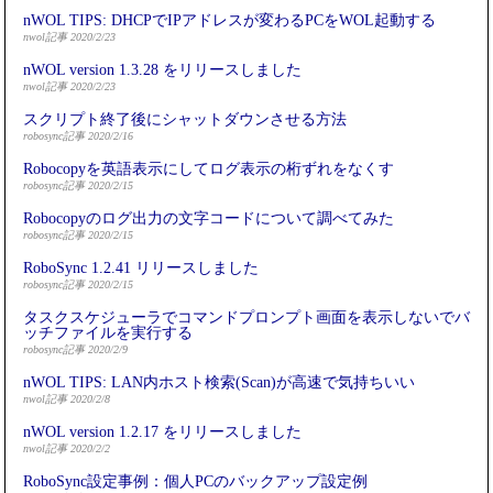
nWOL TIPS: DHCPでIPアドレスが変わるPCをWOL起動する
nwol記事 2020/2/23
nWOL version 1.3.28 をリリースしました
nwol記事 2020/2/23
スクリプト終了後にシャットダウンさせる方法
robosync記事 2020/2/16
Robocopyを英語表示にしてログ表示の桁ずれをなくす
robosync記事 2020/2/15
Robocopyのログ出力の文字コードについて調べてみた
robosync記事 2020/2/15
RoboSync 1.2.41 リリースしました
robosync記事 2020/2/15
タスクスケジューラでコマンドプロンプト画面を表示しないでバ
ッチファイルを実行する
robosync記事 2020/2/9
nWOL TIPS: LAN内ホスト検索(Scan)が高速で気持ちいい
nwol記事 2020/2/8
nWOL version 1.2.17 をリリースしました
nwol記事 2020/2/2
RoboSync設定事例：個人PCのバックアップ設定例