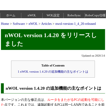
ホーム
nWOL
WOL設定
RoboSync
RoboCopy仕様
Home
>
Software
>
nWOL
>
Articles
>
nwol-version-1_4_20-released
nWOL version 1.4.20 をリリースし
ました
Updated on 2020.5.6
Table of Contents
1 nWOL version 1.4.20 の追加機能の主なポイントは
nWOL version 1.4.20 の追加機能の主なポイントは
本バージョンの主な修正点は、
ルータをまたがるPCの起動を可能にし
た
点です。これまでは、遠隔起動するPCは同一LAN内であることを前