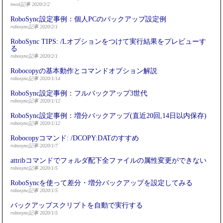
nwol記事 2020/2/2
RoboSync設定事例：個人PCのバックアップ設定例
robosync記事 2020/2/1
RoboSync TIPS: /Lオプションをつけて実行結果をプレビューす
る
robosync記事 2020/2/1
Robocopyの基本動作とコマンドオプション解説
robosync記事 2020/1/14
RoboSync設定事例：フルバックアップ3世代
robosync記事 2020/1/12
RoboSync設定事例：増分バックアップ(直近20回,14日以内保存)
robosync記事 2020/1/12
Robocopyコマンド: /DCOPY:DATのすすめ
robosync記事 2020/1/7
attribコマンドでフォルダ配下全ファイルの属性変更ができない
robosync記事 2020/1/5
RoboSyncを使って差分・増分バックアップを設定してみる
robosync記事 2020/1/5
バックアップスクリプトを自動で実行する
robosync記事 2020/1/5