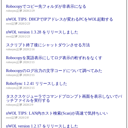
Robocopyでコピー先フォルダが非表示になる
robosync記事 2020/2/29
nWOL TIPS: DHCPでIPアドレスが変わるPCをWOL起動する
nwol記事 2020/2/23
nWOL version 1.3.28 をリリースしました
nwol記事 2020/2/23
スクリプト終了後にシャットダウンさせる方法
robosync記事 2020/2/16
Robocopyを英語表示にしてログ表示の桁ずれをなくす
robosync記事 2020/2/15
Robocopyのログ出力の文字コードについて調べてみた
robosync記事 2020/2/15
RoboSync 1.2.41 リリースしました
robosync記事 2020/2/15
タスクスケジューラでコマンドプロンプト画面を表示しないでバ
ッチファイルを実行する
robosync記事 2020/2/9
nWOL TIPS: LAN内ホスト検索(Scan)が高速で気持ちいい
nwol記事 2020/2/8
nWOL version 1.2.17 をリリースしました