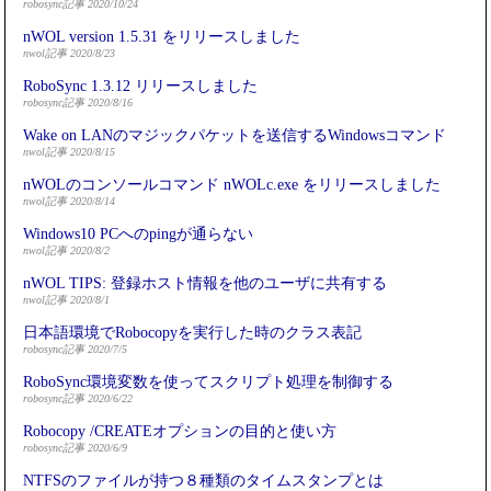
robosync記事 2020/10/24
nWOL version 1.5.31 をリリースしました
nwol記事 2020/8/23
RoboSync 1.3.12 リリースしました
robosync記事 2020/8/16
Wake on LANのマジックパケットを送信するWindowsコマンド
nwol記事 2020/8/15
nWOLのコンソールコマンド nWOLc.exe をリリースしました
nwol記事 2020/8/14
Windows10 PCへのpingが通らない
nwol記事 2020/8/2
nWOL TIPS: 登録ホスト情報を他のユーザに共有する
nwol記事 2020/8/1
日本語環境でRobocopyを実行した時のクラス表記
robosync記事 2020/7/5
RoboSync環境変数を使ってスクリプト処理を制御する
robosync記事 2020/6/22
Robocopy /CREATEオプションの目的と使い方
robosync記事 2020/6/9
NTFSのファイルが持つ８種類のタイムスタンプとは