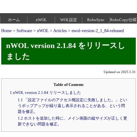
ホーム
nWOL
WOL設定
RoboSync
RoboCopy仕様
Home
>
Software
>
nWOL
>
Articles
>
nwol-version-2_1_84-released
nWOL version 2.1.84 をリリースし
ました
Updated on 2025.5.31
Table of Contents
1 nWOL version 2.1.84 リリースしました
1.1 「設定ファイルのアクセス権設定に失敗しました。」とい
うポップアップが繰り返し表示されることがある、という問
題を修正。
1.2 ホストを追加した時に、メイン画面の縦サイズが正しく更
新できない問題を修正。