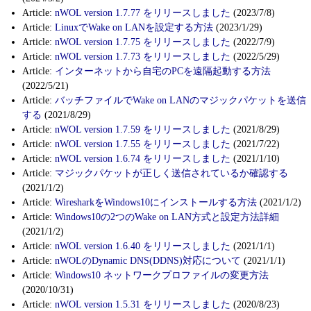
Article:
nWOL version 1.7.77 をリリースしました
(2023/7/8)
Article:
LinuxでWake on LANを設定する方法
(2023/1/29)
Article:
nWOL version 1.7.75 をリリースしました
(2022/7/9)
Article:
nWOL version 1.7.73 をリリースしました
(2022/5/29)
Article:
インターネットから自宅のPCを遠隔起動する方法
(2022/5/21)
Article:
バッチファイルでWake on LANのマジックパケットを送信
する
(2021/8/29)
Article:
nWOL version 1.7.59 をリリースしました
(2021/8/29)
Article:
nWOL version 1.7.55 をリリースしました
(2021/7/22)
Article:
nWOL version 1.6.74 をリリースしました
(2021/1/10)
Article:
マジックパケットが正しく送信されているか確認する
(2021/1/2)
Article:
WiresharkをWindows10にインストールする方法
(2021/1/2)
Article:
Windows10の2つのWake on LAN方式と設定方法詳細
(2021/1/2)
Article:
nWOL version 1.6.40 をリリースしました
(2021/1/1)
Article:
nWOLのDynamic DNS(DDNS)対応について
(2021/1/1)
Article:
Windows10 ネットワークプロファイルの変更方法
(2020/10/31)
Article:
nWOL version 1.5.31 をリリースしました
(2020/8/23)