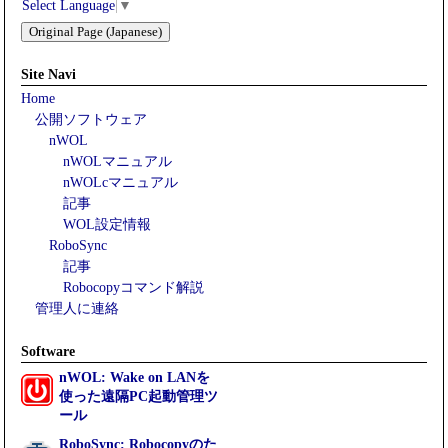
Select Language
▼
Original Page (Japanese)
Site Navi
Home
公開ソフトウェア
nWOL
nWOLマニュアル
nWOLcマニュアル
記事
WOL設定情報
RoboSync
記事
Robocopyコマンド解説
管理人に連絡
Software
nWOL: Wake on LANを
使った遠隔PC起動管理ツ
ール
RoboSync: Robocopyのた