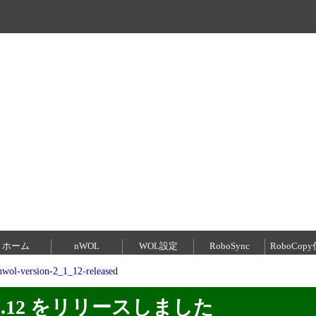
ホーム
nWOL
WOL設定
RoboSync
RoboCop
nwol-version-2_1_12-released
 2.1.12 をリリースしました