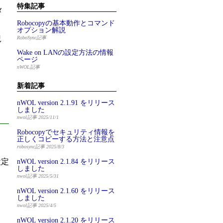
特集記事
メ
Robocopyの基本動作とコマンド
オプション解説
況
RoboSync記事
Wake on LANの設定方法の情報
ページ
nWOL記事
新着記事
nWOL version 2.1.91 をリリース
しました
nwol記事 2025/11/1
Robocopyでセキュリティ情報を
。
正しくコピーする方法と注意点
robosync記事 2025/8/3
設定
nWOL version 2.1.84 をリリース
しました
nwol記事 2025/5/31
nWOL version 2.1.60 をリリース
しました
nwol記事 2025/4/5
nWOL version 2.1.20 をリリース