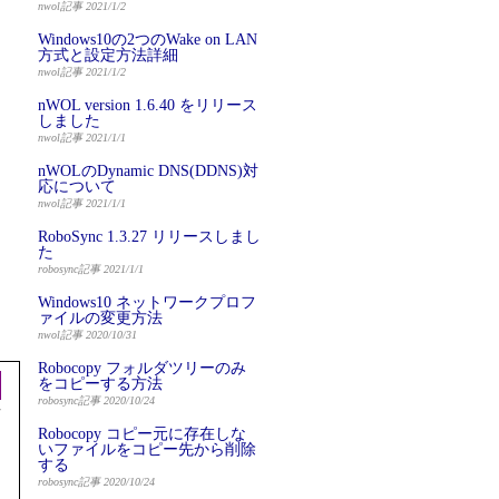
nwol記事 2021/1/2
Windows10の2つのWake on LAN
方式と設定方法詳細
nwol記事 2021/1/2
nWOL version 1.6.40 をリリース
しました
nwol記事 2021/1/1
nWOLのDynamic DNS(DDNS)対
応について
nwol記事 2021/1/1
RoboSync 1.3.27 リリースしまし
た
robosync記事 2021/1/1
Windows10 ネットワークプロフ
ァイルの変更方法
nwol記事 2020/10/31
Robocopy フォルダツリーのみ
をコピーする方法
robosync記事 2020/10/24
Robocopy コピー元に存在しな
いファイルをコピー先から削除
する
robosync記事 2020/10/24