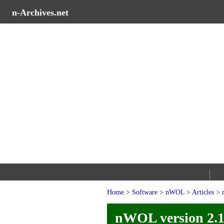
n-Archives.net
Home
>
Software
>
nWOL
>
Articles
>
nWOL version