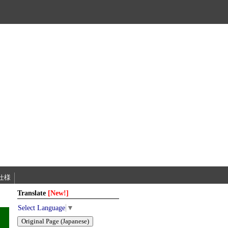
y仕様
Translate
[New!]
Select Language
▼
Original Page (Japanese)