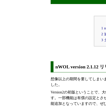
1 
2
3
nWOL version 2.1.
想像以上の期間を要してしまいましたが、
した。
Version2の初版ということ
す。一部機能は有償の設定とさせて
能追加となっていますので、ぜ