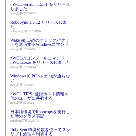
nWOL version 1.5.31 をリリース
しました
nwol記事 2020/8/23
RoboSync 1.3.12 リリースしまし
た
robosync記事 2020/8/16
Wake on LANのマジックパケッ
トを送信するWindowsコマンド
nwol記事 2020/8/15
nWOLのコンソールコマンド
nWOLc.exe をリリースしました
nwol記事 2020/8/14
Windows10 PCへのpingが通らな
い
nwol記事 2020/8/2
nWOL TIPS: 登録ホスト情報を
他のユーザに共有する
nwol記事 2020/8/1
日本語環境でRobocopyを実行し
た時のクラス表記
robosync記事 2020/7/5
RoboSync環境変数を使ってスク
リプト処理を制御する