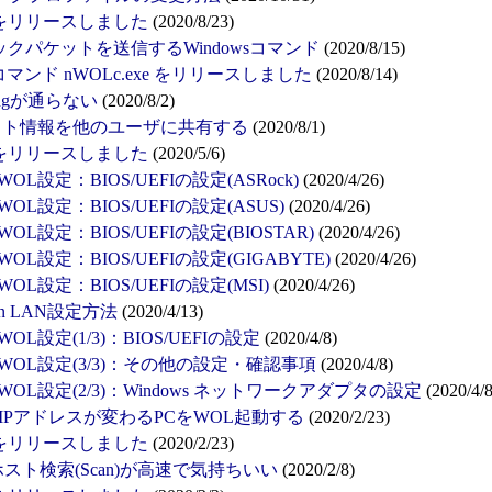
5.31 をリリースしました
(2020/8/23)
マジックパケットを送信するWindowsコマンド
(2020/8/15)
マンド nWOLc.exe をリリースしました
(2020/8/14)
pingが通らない
(2020/8/2)
登録ホスト情報を他のユーザに共有する
(2020/8/1)
4.20 をリリースしました
(2020/5/6)
L設定：BIOS/UEFIの設定(ASRock)
(2020/4/26)
L設定：BIOS/UEFIの設定(ASUS)
(2020/4/26)
L設定：BIOS/UEFIの設定(BIOSTAR)
(2020/4/26)
L設定：BIOS/UEFIの設定(GIGABYTE)
(2020/4/26)
L設定：BIOS/UEFIの設定(MSI)
(2020/4/26)
 on LAN設定方法
(2020/4/13)
L設定(1/3)：BIOS/UEFIの設定
(2020/4/8)
OL設定(3/3)：その他の設定・確認事項
(2020/4/8)
OL設定(2/3)：Windows ネットワークアダプタの設定
(2020/4/8
HCPでIPアドレスが変わるPCをWOL起動する
(2020/2/23)
3.28 をリリースしました
(2020/2/23)
N内ホスト検索(Scan)が高速で気持ちいい
(2020/2/8)