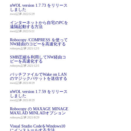
nWOL version 1.7.73 をリリース
しました
nwol記事 2022/5/29
インターネットから自宅のPCを
遠隔起動する方法
nwol記事 2022/5/21
Robocopy /COMPRESS を使って
NW経由のコピーを高速化する
robosync記事 2021/12/5
SMB圧縮を利用してNW経由コ
ピーを高速化する
robosync記事 2021/12/5
バッチファイルでWake on LAN
のマジックパケットを送信する
nwol記事 2021/8/29
nWOL version 1.7.59 をリリース
しました
nwol記事 2021/8/29
Robocopy の MAXAGE MINAGE
MAXLAD MINLADオプション
robosync記事 2021/8/29
Visual Studio CodeをWindows10
にインストールする方法