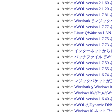
Article:
nWOL version 2.
Article:
nWOL version 2.
Article:
nWOL version 1.
Article:
Wiresharkでマジ
Article:
nWOL version 1.
Article:
LinuxでWake on
Article:
nWOL version 1.
Article:
nWOL version 1.
Article:
インターネットから
Article:
バッチファイルでWak
Article:
nWOL version 1.
Article:
nWOL version 1.
Article:
nWOL version 1.
Article:
マジックパケットが
Article:
WiresharkをWin
Article:
Windows10の2つの
Article:
nWOL version 1.
Article:
nWOLのDynamic 
Article:
Windows10 ネ