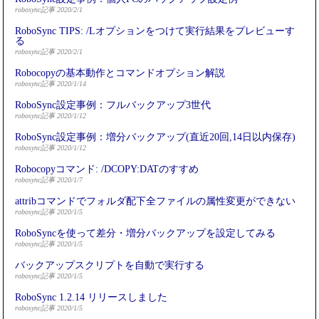
robosync記事 2020/2/1
RoboSync TIPS: /Lオプションをつけて実行結果をプレビューす
る
robosync記事 2020/2/1
Robocopyの基本動作とコマンドオプション解説
robosync記事 2020/1/14
RoboSync設定事例：フルバックアップ3世代
robosync記事 2020/1/12
RoboSync設定事例：増分バックアップ(直近20回,14日以内保存)
robosync記事 2020/1/12
Robocopyコマンド: /DCOPY:DATのすすめ
robosync記事 2020/1/7
attribコマンドでフォルダ配下全ファイルの属性変更ができない
robosync記事 2020/1/5
RoboSyncを使って差分・増分バックアップを設定してみる
robosync記事 2020/1/5
バックアップスクリプトを自動で実行する
robosync記事 2020/1/5
RoboSync 1.2.14 リリースしました
robosync記事 2020/1/5