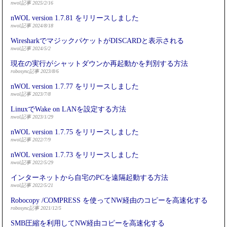
nwol記事 2025/2/16
nWOL version 1.7.81 をリリースしました
nwol記事 2024/8/18
WiresharkでマジックパケットがDISCARDと表示される
nwol記事 2024/5/2
現在の実行がシャットダウンか再起動かを判別する方法
robosync記事 2023/8/6
nWOL version 1.7.77 をリリースしました
nwol記事 2023/7/8
LinuxでWake on LANを設定する方法
nwol記事 2023/1/29
nWOL version 1.7.75 をリリースしました
nwol記事 2022/7/9
nWOL version 1.7.73 をリリースしました
nwol記事 2022/5/29
インターネットから自宅のPCを遠隔起動する方法
nwol記事 2022/5/21
Robocopy /COMPRESS を使ってNW経由のコピーを高速化する
robosync記事 2021/12/5
SMB圧縮を利用してNW経由コピーを高速化する