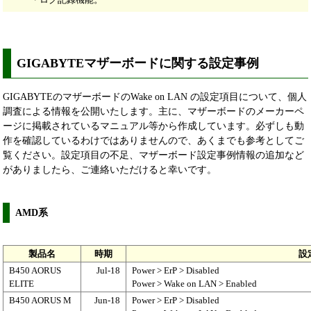
GIGABYTEマザーボードに関する設定事例
GIGABYTEのマザーボードのWake on LAN の設定項目について、個人
調査による情報を公開いたします。主に、マザーボードのメーカーペ
ージに掲載されているマニュアル等から作成しています。必ずしも動
作を確認しているわけではありませんので、あくまでも参考としてご
覧ください。設定項目の不足、マザーボード設定事例情報の追加など
がありましたら、ご連絡いただけると幸いです。
AMD系
製品名
時期
設
B450 AORUS
Jul-18
Power > ErP > Disabled
ELITE
Power > Wake on LAN > Enabled
B450 AORUS M
Jun-18
Power > ErP > Disabled