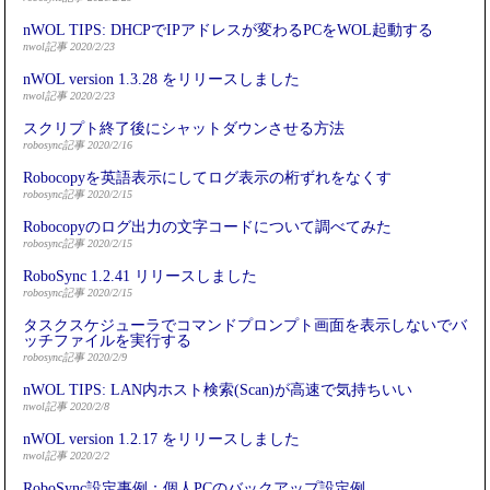
nWOL TIPS: DHCPでIPアドレスが変わるPCをWOL起動する
nwol記事 2020/2/23
nWOL version 1.3.28 をリリースしました
nwol記事 2020/2/23
スクリプト終了後にシャットダウンさせる方法
robosync記事 2020/2/16
Robocopyを英語表示にしてログ表示の桁ずれをなくす
robosync記事 2020/2/15
Robocopyのログ出力の文字コードについて調べてみた
robosync記事 2020/2/15
RoboSync 1.2.41 リリースしました
robosync記事 2020/2/15
タスクスケジューラでコマンドプロンプト画面を表示しないでバ
ッチファイルを実行する
robosync記事 2020/2/9
nWOL TIPS: LAN内ホスト検索(Scan)が高速で気持ちいい
nwol記事 2020/2/8
nWOL version 1.2.17 をリリースしました
nwol記事 2020/2/2
RoboSync設定事例：個人PCのバックアップ設定例