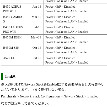
Power > Wake on LAN > Enabled
B450 AORUS
Jun-18
Power > ErP > Disabled
PRO WIFI
Power > Wake on LAN > Enabled
B450 GAMING
Mar-19
Power > ErP > Disabled
X
Power > Wake on LAN > Enabled
B450 I AORUS
Jul-18
Power > ErP > Disabled
PRO WIFI
Power > Wake on LAN > Enabled
B450M DS3H
May-18
Power > ErP > Disabled
Power > Wake on LAN > Enabled
B450M S2H
Oct-18
Power > ErP > Disabled
Power > Wake on LAN > Enabled
X570 UD
Jul-19
Power > ErP > Disabled
Power > Wake on LAN > Enabled
Intel系
※ X299 UD4でNetwork StackをEnabledにする必要があるとの報告をい
ただいております。うまく動作しない場合、
Peripherals > Network Stack Configuration > Network Stack > Enabled
などの設定をしてみてください。