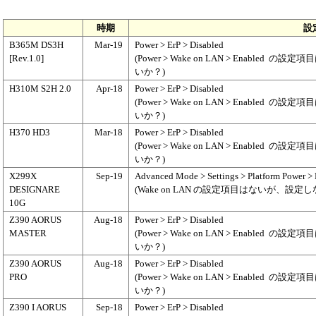
時期
設
B365M DS3H
Mar-19
Power > ErP > Disabled
[Rev.1.0]
(Power > Wake on LAN > Enabled
の設定項目
いか？)
H310M S2H 2.0
Apr-18
Power > ErP > Disabled
(Power > Wake on LAN > Enabled
の設定項目
いか？)
H370 HD3
Mar-18
Power > ErP > Disabled
(Power > Wake on LAN > Enabled
の設定項目
いか？)
X299X
Sep-19
Advanced Mode > Settings > Platform Power > 
DESIGNARE
(Wake on LAN の設定項目はないが、設
10G
Z390 AORUS
Aug-18
Power > ErP > Disabled
MASTER
(Power > Wake on LAN > Enabled
の設定項目
いか？)
Z390 AORUS
Aug-18
Power > ErP > Disabled
PRO
(Power > Wake on LAN > Enabled
の設定項目
いか？)
Z390 I AORUS
Sep-18
Power > ErP > Disabled