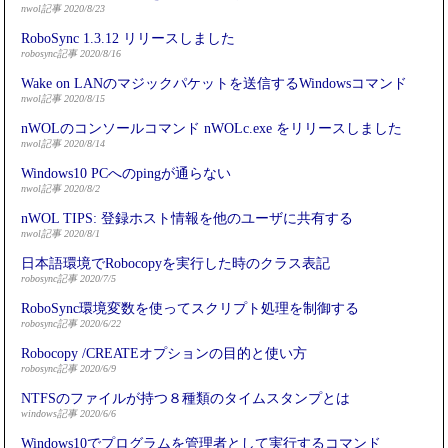
nwol記事 2020/8/23
RoboSync 1.3.12 リリースしました
robosync記事 2020/8/16
Wake on LANのマジックパケットを送信するWindowsコマンド
nwol記事 2020/8/15
nWOLのコンソールコマンド nWOLc.exe をリリースしました
nwol記事 2020/8/14
Windows10 PCへのpingが通らない
nwol記事 2020/8/2
nWOL TIPS: 登録ホスト情報を他のユーザに共有する
nwol記事 2020/8/1
日本語環境でRobocopyを実行した時のクラス表記
robosync記事 2020/7/5
RoboSync環境変数を使ってスクリプト処理を制御する
robosync記事 2020/6/22
Robocopy /CREATEオプションの目的と使い方
robosync記事 2020/6/9
NTFSのファイルが持つ８種類のタイムスタンプとは
windows記事 2020/6/6
Windows10でプログラムを管理者として実行するコマンド