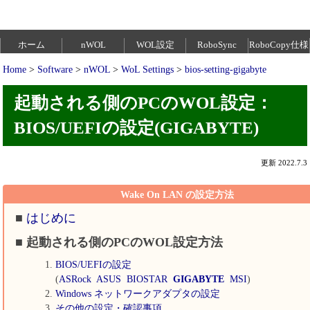
ホーム
nWOL
WOL設定
RoboSync
RoboCopy仕様
Home
>
Software
>
nWOL
>
WoL Settings
>
bios-setting-gigabyte
起動される側のPCのWOL設定：
BIOS/UEFIの設定(GIGABYTE)
更新 2022.7.3
Wake On LAN の設定方法
■
はじめに
■ 起動される側のPCのWOL設定方法
BIOS/UEFIの設定
(
ASRock
ASUS
BIOSTAR
GIGABYTE
MSI
)
Windows ネットワークアダプタの設定
その他の設定・確認事項