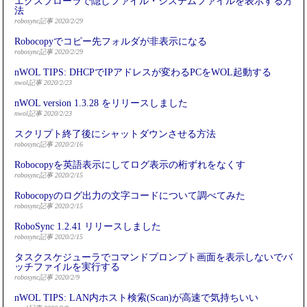
エクスプローラで隠しファイル・システムファイルを表示する方
法
robosync記事 2020/2/29
Robocopyでコピー先フォルダが非表示になる
robosync記事 2020/2/29
nWOL TIPS: DHCPでIPアドレスが変わるPCをWOL起動する
nwol記事 2020/2/23
nWOL version 1.3.28 をリリースしました
nwol記事 2020/2/23
スクリプト終了後にシャットダウンさせる方法
robosync記事 2020/2/16
Robocopyを英語表示にしてログ表示の桁ずれをなくす
robosync記事 2020/2/15
Robocopyのログ出力の文字コードについて調べてみた
robosync記事 2020/2/15
RoboSync 1.2.41 リリースしました
robosync記事 2020/2/15
タスクスケジューラでコマンドプロンプト画面を表示しないでバ
ッチファイルを実行する
robosync記事 2020/2/9
nWOL TIPS: LAN内ホスト検索(Scan)が高速で気持ちいい