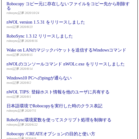
Robocopy コピー元に存在しないファイルをコピー先から削除す
る
robosync記事 2020/10/24
nWOL version 1.5.31 をリリースしました
nwol記事 2020/8/23
RoboSync 1.3.12 リリースしました
robosync記事 2020/8/16
Wake on LANのマジックパケットを送信するWindowsコマンド
nwol記事 2020/8/15
nWOLのコンソールコマンド nWOLc.exe をリリースしました
nwol記事 2020/8/14
Windows10 PCへのpingが通らない
nwol記事 2020/8/2
nWOL TIPS: 登録ホスト情報を他のユーザに共有する
nwol記事 2020/8/1
日本語環境でRobocopyを実行した時のクラス表記
robosync記事 2020/7/5
RoboSync環境変数を使ってスクリプト処理を制御する
robosync記事 2020/6/22
Robocopy /CREATEオプションの目的と使い方
robosync記事 2020/6/9