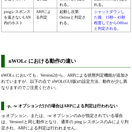
れる。
れる。
pingレスポンス
ARPによ
起動し次第
シャットダウンし
を返さないLAN
る判定
Onlineと判定さ
た後、15秒～45秒
内のホスト
れる。
程度してからOffline
と判定される。
nWOLc における動作の違い
nWOLc においても、Version2から、ARPによる状態判定機能が追加さ
れていますが、以下の点で nWOL(GUI版)の設定方法、動作が少し異
なりますのでご注意ください。
-p, -w オプションだけの場合はARPによる判定は行われない
-p オプション、または、-w オプションのみが指定されている場合
は、Version1と同じ動作となり、通常の ping レスポンスのみにより判
定され、ARPによる判定は行われません。