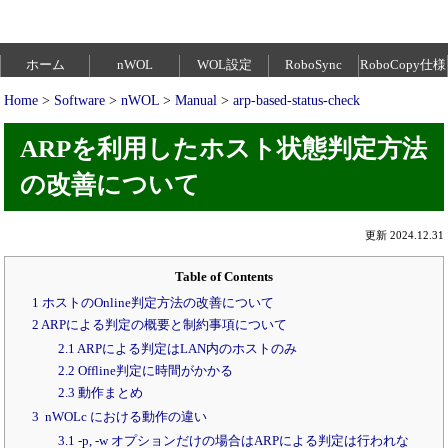
ホーム
nWOL
WOL設定
RoboSync
RoboCopy仕様
Home
>
Software
>
nWOL
>
Manual
>
arp-based-status-check
ARPを利用したホスト状態判定方法
の改善について
更新 2024.12.31
Table of Contents
1 ホストのOnline判定方法の改善について
2 ARPによる判定の概要と制約事項について
2.1 ARPによる判定はLAN内のホストのみ
2.2 Offline判定に時間がかかる
2.3 動作まとめ
3 nWOLc における動作の違い
3.1 -p, -w オプションだけの場合はARPによる判定は行われな