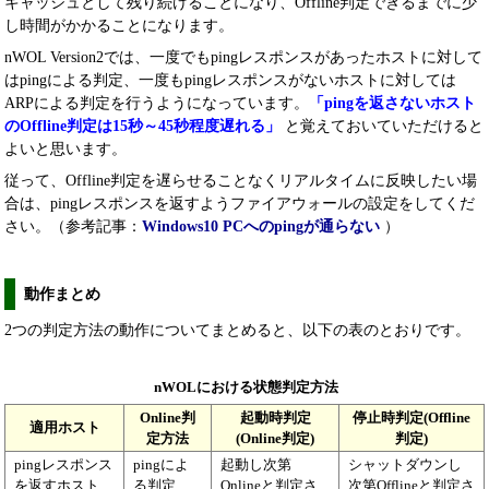
キャッシュとして残り続けることになり、Offline判定できるまでに少
し時間がかかることになります。
nWOL Version2では、一度でもpingレスポンスがあったホストに対して
はpingによる判定、一度もpingレスポンスがないホストに対しては
ARPによる判定を行うようになっています。
「pingを返さないホスト
のOffline判定は15秒～45秒程度遅れる」
と覚えておいていただけると
よいと思います。
従って、Offline判定を遅らせることなくリアルタイムに反映したい場
合は、pingレスポンスを返すようファイアウォールの設定をしてくだ
さい。（参考記事：
Windows10 PCへのpingが通らない
）
動作まとめ
2つの判定方法の動作についてまとめると、以下の表のとおりです。
nWOLにおける状態判定方法
Online判
起動時判定
停止時判定(Offline
適用ホスト
定方法
(Online判定)
判定)
pingレスポンス
pingによ
起動し次第
シャットダウンし
を返すホスト
る判定
Onlineと判定さ
次第Offlineと判定さ