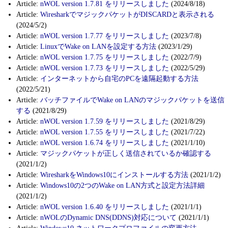
Article:
nWOL version 1.7.81 をリリースしました
(2024/8/18)
Article:
WiresharkでマジックパケットがDISCARDと表示される
(2024/5/2)
Article:
nWOL version 1.7.77 をリリースしました
(2023/7/8)
Article:
LinuxでWake on LANを設定する方法
(2023/1/29)
Article:
nWOL version 1.7.75 をリリースしました
(2022/7/9)
Article:
nWOL version 1.7.73 をリリースしました
(2022/5/29)
Article:
インターネットから自宅のPCを遠隔起動する方法
(2022/5/21)
Article:
バッチファイルでWake on LANのマジックパケットを送信
する
(2021/8/29)
Article:
nWOL version 1.7.59 をリリースしました
(2021/8/29)
Article:
nWOL version 1.7.55 をリリースしました
(2021/7/22)
Article:
nWOL version 1.6.74 をリリースしました
(2021/1/10)
Article:
マジックパケットが正しく送信されているか確認する
(2021/1/2)
Article:
WiresharkをWindows10にインストールする方法
(2021/1/2)
Article:
Windows10の2つのWake on LAN方式と設定方法詳細
(2021/1/2)
Article:
nWOL version 1.6.40 をリリースしました
(2021/1/1)
Article:
nWOLのDynamic DNS(DDNS)対応について
(2021/1/1)