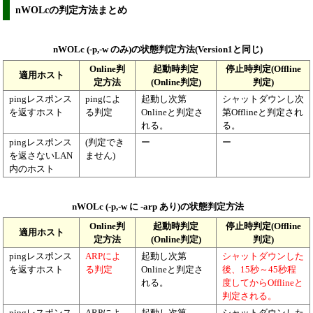
nWOLcの判定方法まとめ
nWOLc (-p,-w のみ)の状態判定方法(Version1と同じ)
Online判
起動時判定
停止時判定(Offline
適用ホスト
定方法
(Online判定)
判定)
pingレスポンス
pingによ
起動し次第
シャットダウンし次
を返すホスト
る判定
Onlineと判定さ
第Offlineと判定され
れる。
る。
pingレスポンス
(判定でき
ー
ー
を返さないLAN
ません)
内のホスト
nWOLc (-p,-w に -arp あり)の状態判定方法
Online判
起動時判定
停止時判定(Offline
適用ホスト
定方法
(Online判定)
判定)
pingレスポンス
ARPによ
起動し次第
シャットダウンした
を返すホスト
る判定
Onlineと判定さ
後、15秒～45秒程
れる。
度してからOfflineと
判定される。
pingレスポンス
ARPによ
起動し次第
シャットダウンした