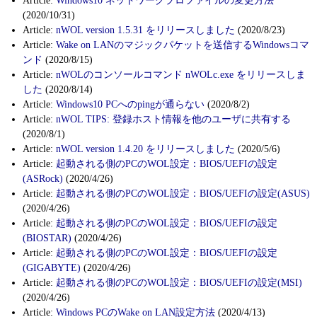
Article:
Windows10 ネットワークプロファイルの変更方法
(2020/10/31)
Article:
nWOL version 1.5.31 をリリースしました
(2020/8/23)
Article:
Wake on LANのマジックパケットを送信するWindowsコマ
ンド
(2020/8/15)
Article:
nWOLのコンソールコマンド nWOLc.exe をリリースしま
した
(2020/8/14)
Article:
Windows10 PCへのpingが通らない
(2020/8/2)
Article:
nWOL TIPS: 登録ホスト情報を他のユーザに共有する
(2020/8/1)
Article:
nWOL version 1.4.20 をリリースしました
(2020/5/6)
Article:
起動される側のPCのWOL設定：BIOS/UEFIの設定
(ASRock)
(2020/4/26)
Article:
起動される側のPCのWOL設定：BIOS/UEFIの設定(ASUS)
(2020/4/26)
Article:
起動される側のPCのWOL設定：BIOS/UEFIの設定
(BIOSTAR)
(2020/4/26)
Article:
起動される側のPCのWOL設定：BIOS/UEFIの設定
(GIGABYTE)
(2020/4/26)
Article:
起動される側のPCのWOL設定：BIOS/UEFIの設定(MSI)
(2020/4/26)
Article:
Windows PCのWake on LAN設定方法
(2020/4/13)