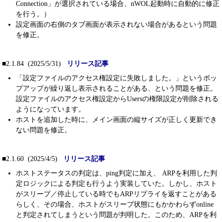
Connection」が選択されている場合、nWOL起動時に自動的に修正
を行う。）
設定画面の右側のタブ画面が表示されない場合があるという問題
を修正。
■2.1.84 (2025/5/31)
リリース記事
「設定ファイルのアクセス権設定に失敗しました。」というポッ
プアップが繰り返し表示されることがある、という問題を修正。
設定ファイルのアクセス権設定からUsersの権限設定が削除される
ようになっています。
ホストを追加した時に、メイン画面の縦サイズが正しく更新でき
ない問題を修正。
■2.1.60 (2025/4/5)
リリース記事
ホストステータスの判定は、ping判定に加え、 ARPを利用した判
定ロジックによる判定も行うよう実装していた。しかし、ホスト
がスリープ／停止している時でもARPリプライを返すことがある
らしく、その場合、ホストがスリープ状態にもかかわらずonline
と判定されてしまうという問題が判明した。このため、ARPを利