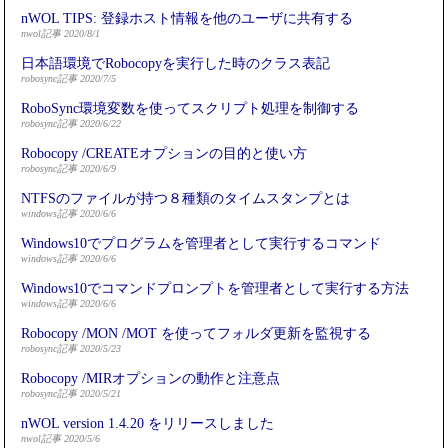
nWOL TIPS: 登録ホスト情報を他のユーザに共有する
nwol記事 2020/8/1
日本語環境でRobocopyを実行した時のクラス表記
robosync記事 2020/7/5
RoboSync環境変数を使ってスクリプト処理を制御する
robosync記事 2020/6/22
Robocopy /CREATEオプションの目的と使い方
robosync記事 2020/6/9
NTFSのファイルが持つ８種類のタイムスタンプとは
windows記事 2020/6/6
Windows10でプログラムを管理者として実行するコマンド
windows記事 2020/6/6
Windows10でコマンドプロンプトを管理者として実行する方法
windows記事 2020/6/6
Robocopy /MON /MOT を使ってフォルダ更新を監視する
robosync記事 2020/5/23
Robocopy /MIRオプションの動作と注意点
robosync記事 2020/5/21
nWOL version 1.4.20 をリリースしました
nwol記事 2020/5/6