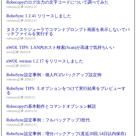
Robocopyのログ出力の文字コードについて調べてみた
robosync記事 2020/2/15
RoboSync 1.2.41 リリースしました
robosync記事 2020/2/15
タスクスケジューラでコマンドプロンプト画面を表示しないでバ
ッチファイルを実行する
robosync記事 2020/2/9
nWOL TIPS: LAN内ホスト検索(Scan)が高速で気持ちいい
nwol記事 2020/2/8
nWOL version 1.2.17 をリリースしました
nwol記事 2020/2/2
RoboSync設定事例：個人PCのバックアップ設定例
robosync記事 2020/2/1
RoboSync TIPS: /Lオプションをつけて実行結果をプレビューす
る
robosync記事 2020/2/1
Robocopyの基本動作とコマンドオプション解説
robosync記事 2020/1/14
RoboSync設定事例：フルバックアップ3世代
robosync記事 2020/1/12
RoboSync設定事例：増分バックアップ(直近20回,14日以内保存)