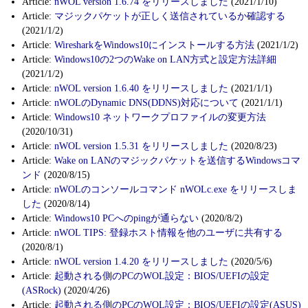
Article:
nWOL version 1.6.74 をリリースしました
(2021/1/10)
Article:
マジックパケットが正しく送信されているか確認する
(2021/1/2)
Article:
WiresharkをWindows10にインストールする方法
(2021/1/2)
Article:
Windows10の2つのWake on LAN方式と設定方法詳細
(2021/1/2)
Article:
nWOL version 1.6.40 をリリースしました
(2021/1/1)
Article:
nWOLのDynamic DNS(DDNS)対応について
(2021/1/1)
Article:
Windows10 ネットワークプロファイルの変更方法
(2020/10/31)
Article:
nWOL version 1.5.31 をリリースしました
(2020/8/23)
Article:
Wake on LANのマジックパケットを送信するWindowsコマ
ンド
(2020/8/15)
Article:
nWOLのコンソールコマンド nWOLc.exe をリリースしま
した
(2020/8/14)
Article:
Windows10 PCへのpingが通らない
(2020/8/2)
Article:
nWOL TIPS: 登録ホスト情報を他のユーザに共有する
(2020/8/1)
Article:
nWOL version 1.4.20 をリリースしました
(2020/5/6)
Article:
起動される側のPCのWOL設定：BIOS/UEFIの設定
(ASRock)
(2020/4/26)
Article:
起動される側のPCのWOL設定：BIOS/UEFIの設定(ASUS)