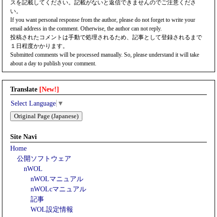
スを記載してください。記載がないと返信できませんのでご注意くださ
い。
If you want personal response from the author, please do not forget to write your
email address in the comment. Otherwise, the author can not reply.
投稿されたコメントは手動で処理されるため、記事として登録されるまで
１日程度かかります。
Submitted comments will be processed manually. So, please understand it will take
about a day to publish your comment.
Translate
[New!]
Select Language
▼
Original Page (Japanese)
Site Navi
Home
公開ソフトウェア
nWOL
nWOLマニュアル
nWOLcマニュアル
記事
WOL設定情報