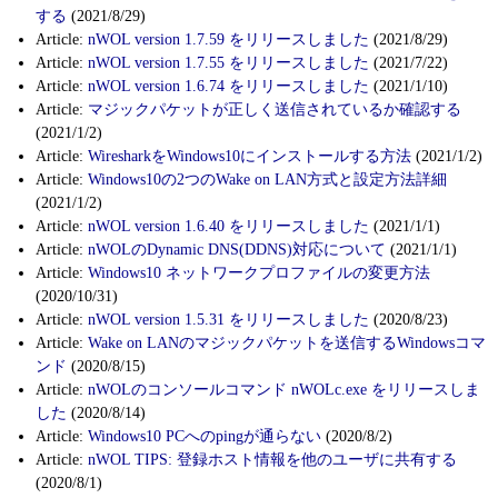
する
(2021/8/29)
Article:
nWOL version 1.7.59 をリリースしました
(2021/8/29)
Article:
nWOL version 1.7.55 をリリースしました
(2021/7/22)
Article:
nWOL version 1.6.74 をリリースしました
(2021/1/10)
Article:
マジックパケットが正しく送信されているか確認する
(2021/1/2)
Article:
WiresharkをWindows10にインストールする方法
(2021/1/2)
Article:
Windows10の2つのWake on LAN方式と設定方法詳細
(2021/1/2)
Article:
nWOL version 1.6.40 をリリースしました
(2021/1/1)
Article:
nWOLのDynamic DNS(DDNS)対応について
(2021/1/1)
Article:
Windows10 ネットワークプロファイルの変更方法
(2020/10/31)
Article:
nWOL version 1.5.31 をリリースしました
(2020/8/23)
Article:
Wake on LANのマジックパケットを送信するWindowsコマ
ンド
(2020/8/15)
Article:
nWOLのコンソールコマンド nWOLc.exe をリリースしま
した
(2020/8/14)
Article:
Windows10 PCへのpingが通らない
(2020/8/2)
Article:
nWOL TIPS: 登録ホスト情報を他のユーザに共有する
(2020/8/1)