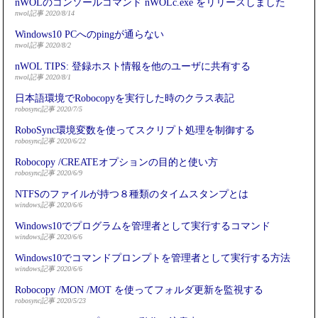
nWOLのコンソールコマンド nWOLc.exe をリリースしました
nwol記事 2020/8/14
Windows10 PCへのpingが通らない
nwol記事 2020/8/2
nWOL TIPS: 登録ホスト情報を他のユーザに共有する
nwol記事 2020/8/1
日本語環境でRobocopyを実行した時のクラス表記
robosync記事 2020/7/5
RoboSync環境変数を使ってスクリプト処理を制御する
robosync記事 2020/6/22
Robocopy /CREATEオプションの目的と使い方
robosync記事 2020/6/9
NTFSのファイルが持つ８種類のタイムスタンプとは
windows記事 2020/6/6
Windows10でプログラムを管理者として実行するコマンド
windows記事 2020/6/6
Windows10でコマンドプロンプトを管理者として実行する方法
windows記事 2020/6/6
Robocopy /MON /MOT を使ってフォルダ更新を監視する
robosync記事 2020/5/23