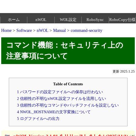
ホーム
nWOL
WOL設定
RoboSync
RoboCopy仕様
Home
>
Software
>
nWOL
>
Manual
>
command-security
コマンド機能：セキュリティ上の
注意事項について
更新 2025.1.25
Table of Contents
1 パスワードの設定ファイルへの保存は行わない
2 信頼性の不明なnWOL設定ファイルを流用しない
3 信頼性の不明なコマンドやバッチファイルを設定しない
4 NWOL_HOSTNAMEの文字変換について
5 ログファイルへの出力