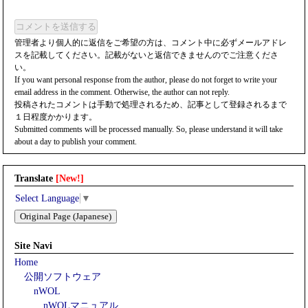
コメントを送信する
管理者より個人的に返信をご希望の方は、コメント中に必ずメールアドレ
スを記載してください。記載がないと返信できませんのでご注意くださ
い。
If you want personal response from the author, please do not forget to write your
email address in the comment. Otherwise, the author can not reply.
投稿されたコメントは手動で処理されるため、記事として登録されるまで
１日程度かかります。
Submitted comments will be processed manually. So, please understand it will take
about a day to publish your comment.
Translate
[New!]
Select Language
▼
Original Page (Japanese)
Site Navi
Home
公開ソフトウェア
nWOL
nWOLマニュアル