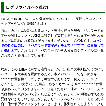
ログファイルへの出力
nWOL Version2では、ログ機能が追加されており、実行したコマンド
の文字列がログに記録されます。
特に、カスタム認証によるコマンド実行を行った場合、パスワード文
字列を認証コマンドの引数に設定して実行するとその文字列がそのま
まログに記録される恐れがあります。そのため、nWOLでは、
コマン
ドのログ出力は、「パスワード文字列」を全て「******」に置換して
記録します。
これにより、パスワードがそのままログファイルに記録
されることを防止しています。
なお、この仕組みに関する注意点としては、出力文字列全てについて
パスワード文字列を置換するため、本来パスワードでない箇所も
******に置き換わってしまう可能性があります。例えば、パスワード
が "a" という1文字だった場合、あちこちの "a" が全て "******" に置
き換わって出力されますのでご注意ください。通常、パスワード文字
列は相応の複雑さの文字列だと思うので、あまりこの問題を考える必
要はないかもしれませんが、あまりシンプルなパスワードであった場
合、他の個所がマスクされることにより、推測されてしまうリスクも