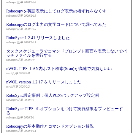
robosync記事 2020/2/16
Robocopyを英語表示にしてログ表示の桁ずれをなくす
robosync記事 2020/2/15
Robocopyのログ出力の文字コードについて調べてみた
robosync記事 2020/2/15
RoboSync 1.2.41 リリースしました
robosync記事 2020/2/15
タスクスケジューラでコマンドプロンプト画面を表示しないでバ
ッチファイルを実行する
robosync記事 2020/2/9
nWOL TIPS: LAN内ホスト検索(Scan)が高速で気持ちいい
nwol記事 2020/2/8
nWOL version 1.2.17 をリリースしました
nwol記事 2020/2/2
RoboSync設定事例：個人PCのバックアップ設定例
robosync記事 2020/2/1
RoboSync TIPS: /Lオプションをつけて実行結果をプレビューす
る
robosync記事 2020/2/1
Robocopyの基本動作とコマンドオプション解説
robosync記事 2020/1/14