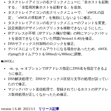
タスクトレイアイコンの右クリックメニューに「全ホストを起動
する」「全監視対象ホストを起動する」を追加。
タスクトレイアイコンの右クリックメニューで、「nWOLの設
定」「nWOLの常駐終了」を無効にしないように修正。
タスクトレイアイコンの右クリックメニューのフォントを変更。
設定画面のデザインのスプリッタを移動できないようにした。
IPアドレスが不明（IPアドレス欄が空欄）の時にマジックパケッ
トを送信できなくなっていた問題(Version1.6.40)を修正。
DNSサフィックス付加時のロジックを修正。
デバイスによってタイムアウトになる場合があったため、nWOL
のpingのタイムアウトを500msから900msに調整。
■nWOLc
-m, -p, -w オプションでIPアドレス指定にDNS名を指定できるよ
うに修正。
DNS解決処理で、DNSサフィックス区切り文字の処理が誤ってい
たので修正。
マジックパケット送信処理で、登録されているホストのIPアドレ
ス取得処理が正しくなかったため修正。
version 1.6.40 2021/1/1
リリース記事