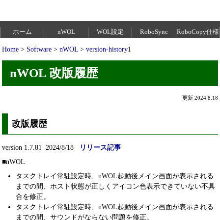
ホーム
nWOL
WOL設定
RoboSync
RoboCopy仕様
Home
>
Software
>
nWOL
>
version-history1
nWOL 改版履歴
更新 2024.8.18
改版履歴
version 1.7.81 2024/8/18
リリース記事
■nWOL
タスクトレイ常駐設定時、nWOL起動後メイン画面が表示される
までの間、ホスト状態が正しくアイコン色表示できていない不具
合を修正。
タスクトレイ常駐設定時、nWOL起動後メイン画面が表示される
までの間、サウンドがならない問題を修正。