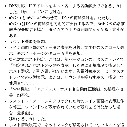
DNS対応。IPアドレスをホスト名による名前解決でできるように
した。Dynamic DNSにも対応。
nWOLcも nWOLに合わせて、DNS名前解決対応。ただし、
nWOLcはDNS名前解決を同期的に実行するので、NetBIOS の名前
解決が失敗する場合、タイムアウトの待ち時間がかかる可能性が
ある。
サウンド機能を追加。
メイン画面下部のステータス表示を改善。文字列のスクロール表
示、表示メッセージのキュー管理を追加。
監視対象ホスト指定。これは、前バージョンの、タスクトレイで
「指定されたホストの状態を表示」した際に正規表現で指定した
ホスト選択、が引き継がれています。監視対象ホストは、タスク
トレイでの状態表示、または、サウンドを鳴らすホスト指定、で
使用されます。
「Scan機能」「IPアドレス・ホスト名自動修正機能」の処理を改
善・効率化。
タスクトレイアイコンをクリックした時のメイン画面の表示動作
を修正。ウィンドウが表示されていたが最前面ではなかった場
合、最前面に
移動するようにした。
ホスト情報設定で、ネットマスクが指定されていないホストを追