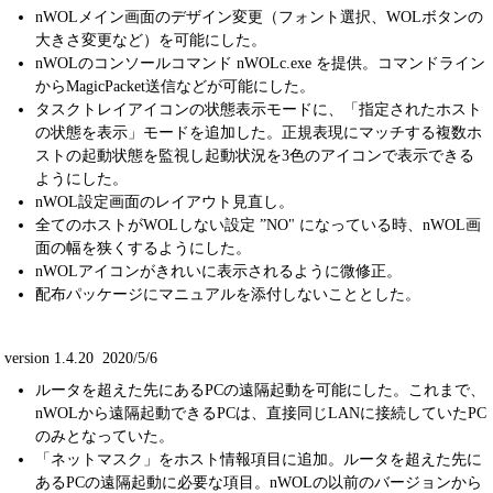
nWOLメイン画面のデザイン変更（フォント選択、WOLボタンの
大きさ変更など）を可能にした。
nWOLのコンソールコマンド nWOLc.exe を提供。コマンドライン
からMagicPacket送信などが可能にした。
タスクトレイアイコンの状態表示モードに、「指定されたホスト
の状態を表示」モードを追加した。正規表現にマッチする複数ホ
ストの起動状態を監視し起動状況を3色のアイコンで表示できる
ようにした。
nWOL設定画面のレイアウト見直し。
全てのホストがWOLしない設定 ”NO" になっている時、nWOL画
面の幅を狭くするようにした。
nWOLアイコンがきれいに表示されるように微修正。
配布パッケージにマニュアルを添付しないこととした。
version 1.4.20 2020/5/6
ルータを超えた先にあるPCの遠隔起動を可能にした。これまで、
nWOLから遠隔起動できるPCは、直接同じLANに接続していたPC
のみとなっていた。
「ネットマスク」をホスト情報項目に追加。ルータを超えた先に
あるPCの遠隔起動に必要な項目。nWOLの以前のバージョンから