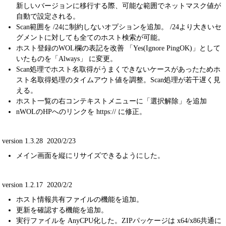
新しいバージョンに移行する際、可能な範囲でネットマスク値が
自動で設定される。
Scan範囲を /24に制約しないオプションを追加。 /24より大きいセ
グメントに対しても全てのホスト検索が可能。
ホスト登録のWOL欄の表記を改善 「Yes(Ignore PingOK)」として
いたものを「Always」 に変更。
Scan処理でホスト名取得がうまくできないケースがあったためホ
スト名取得処理のタイムアウト値を調整。Scan処理が若干遅く見
える。
ホスト一覧の右コンテキストメニューに「選択解除」を追加
nWOLのHPへのリンクを https:// に修正。
version 1.3.28 2020/2/23
メイン画面を縦にリサイズできるようにした。
version 1.2.17 2020/2/2
ホスト情報共有ファイルの機能を追加。
更新を確認する機能を追加。
実行ファイルを AnyCPU化した。ZIPパッケージは x64/x86共通に