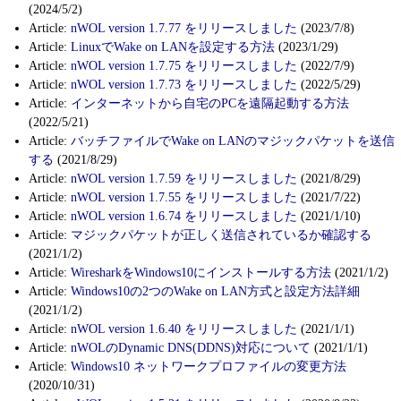
(2024/5/2)
Article:
nWOL version 1.7.77 をリリースしました
(2023/7/8)
Article:
LinuxでWake on LANを設定する方法
(2023/1/29)
Article:
nWOL version 1.7.75 をリリースしました
(2022/7/9)
Article:
nWOL version 1.7.73 をリリースしました
(2022/5/29)
Article:
インターネットから自宅のPCを遠隔起動する方法
(2022/5/21)
Article:
バッチファイルでWake on LANのマジックパケットを送信
する
(2021/8/29)
Article:
nWOL version 1.7.59 をリリースしました
(2021/8/29)
Article:
nWOL version 1.7.55 をリリースしました
(2021/7/22)
Article:
nWOL version 1.6.74 をリリースしました
(2021/1/10)
Article:
マジックパケットが正しく送信されているか確認する
(2021/1/2)
Article:
WiresharkをWindows10にインストールする方法
(2021/1/2)
Article:
Windows10の2つのWake on LAN方式と設定方法詳細
(2021/1/2)
Article:
nWOL version 1.6.40 をリリースしました
(2021/1/1)
Article:
nWOLのDynamic DNS(DDNS)対応について
(2021/1/1)
Article:
Windows10 ネットワークプロファイルの変更方法
(2020/10/31)