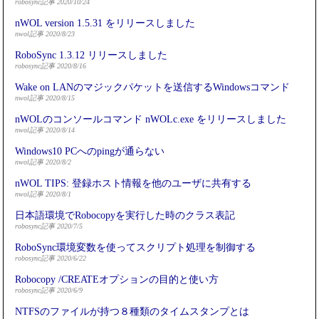
robosync記事 2020/10/24
nWOL version 1.5.31 をリリースしました
nwol記事 2020/8/23
RoboSync 1.3.12 リリースしました
robosync記事 2020/8/16
Wake on LANのマジックパケットを送信するWindowsコマンド
nwol記事 2020/8/15
nWOLのコンソールコマンド nWOLc.exe をリリースしました
nwol記事 2020/8/14
Windows10 PCへのpingが通らない
nwol記事 2020/8/2
nWOL TIPS: 登録ホスト情報を他のユーザに共有する
nwol記事 2020/8/1
日本語環境でRobocopyを実行した時のクラス表記
robosync記事 2020/7/5
RoboSync環境変数を使ってスクリプト処理を制御する
robosync記事 2020/6/22
Robocopy /CREATEオプションの目的と使い方
robosync記事 2020/6/9
NTFSのファイルが持つ８種類のタイムスタンプとは