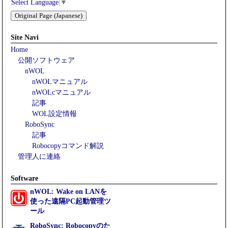
Select Language
▼
Original Page (Japanese)
Site Navi
Home
公開ソフトウェア
nWOL
nWOLマニュアル
nWOLcマニュアル
記事
WOL設定情報
RoboSync
記事
Robocopyコマンド解説
管理人に連絡
Software
nWOL: Wake on LANを
使った遠隔PC起動管理ツ
ール
RoboSync: Robocopyのた