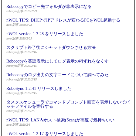
Robocopyでコピー先フォルダが非表示になる
robosync記事 2020/2/29
nWOL TIPS: DHCPでIPアドレスが変わるPCをWOL起動する
nwol記事 2020/2/23
nWOL version 1.3.28 をリリースしました
nwol記事 2020/2/23
スクリプト終了後にシャットダウンさせる方法
robosync記事 2020/2/16
Robocopyを英語表示にしてログ表示の桁ずれをなくす
robosync記事 2020/2/15
Robocopyのログ出力の文字コードについて調べてみた
robosync記事 2020/2/15
RoboSync 1.2.41 リリースしました
robosync記事 2020/2/15
タスクスケジューラでコマンドプロンプト画面を表示しないでバ
ッチファイルを実行する
robosync記事 2020/2/9
nWOL TIPS: LAN内ホスト検索(Scan)が高速で気持ちいい
nwol記事 2020/2/8
nWOL version 1.2.17 をリリースしました