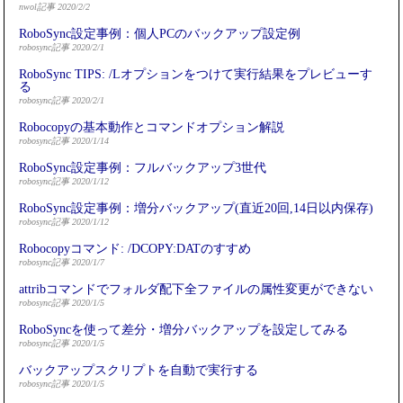
nwol記事 2020/2/2
RoboSync設定事例：個人PCのバックアップ設定例
robosync記事 2020/2/1
RoboSync TIPS: /Lオプションをつけて実行結果をプレビューす
る
robosync記事 2020/2/1
Robocopyの基本動作とコマンドオプション解説
robosync記事 2020/1/14
RoboSync設定事例：フルバックアップ3世代
robosync記事 2020/1/12
RoboSync設定事例：増分バックアップ(直近20回,14日以内保存)
robosync記事 2020/1/12
Robocopyコマンド: /DCOPY:DATのすすめ
robosync記事 2020/1/7
attribコマンドでフォルダ配下全ファイルの属性変更ができない
robosync記事 2020/1/5
RoboSyncを使って差分・増分バックアップを設定してみる
robosync記事 2020/1/5
バックアップスクリプトを自動で実行する
robosync記事 2020/1/5