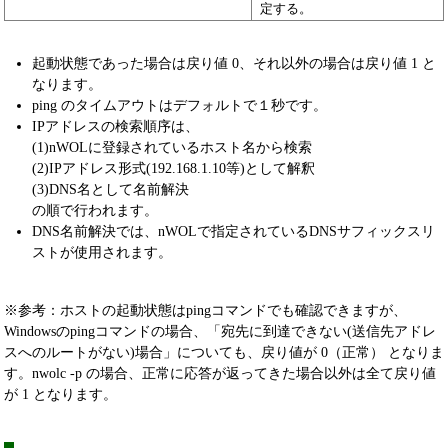
定する。
起動状態であった場合は戻り値 0、それ以外の場合は戻り値 1 と
なります。
ping のタイムアウトはデフォルトで１秒です。
IPアドレスの検索順序は、
(1)nWOLに登録されているホスト名から検索
(2)IPアドレス形式(192.168.1.10等)として解釈
(3)DNS名として名前解決
の順で行われます。
DNS名前解決では、nWOLで指定されているDNSサフィックスリ
ストが使用されます。
※参考：ホストの起動状態はpingコマンドでも確認できますが、
Windowsのpingコマンドの場合、「宛先に到達できない(送信先アドレ
スへのルートがない)場合」についても、戻り値が 0（正常） となりま
す。nwolc -p の場合、正常に応答が返ってきた場合以外は全て戻り値
が 1 となります。