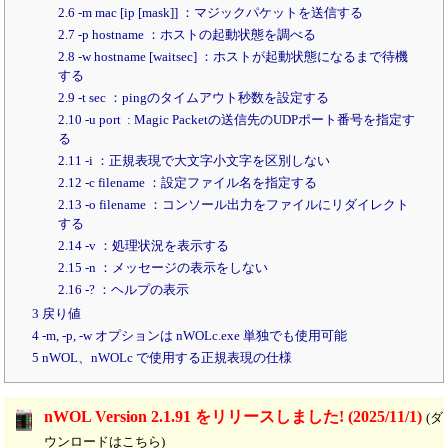
2.6 -m mac [ip [mask]] ：マジックパケットを送信する
2.7 -p hostname ：ホストの起動状態を調べる
2.8 -w hostname [waitsec] ：ホストが起動状態になるまで待機
する
2.9 -t sec ：pingのタイムアウト秒数を設定する
2.10 -u port : Magic Packetの送信先のUDPポート番号を指定す
る
2.11 -i ：正規表現で大文字小文字を区別しない
2.12 -c filename ：設定ファイル名を指定する
2.13 -o filename ：コンソール出力をファイルにリダイレクト
する
2.14 -v ：処理状況を表示する
2.15 -n ：メッセージの表示をしない
2.16 -? ：ヘルプの表示
3 戻り値
4 -m, -p, -w オプションは nWOLc.exe 単独でも使用可能
5 nWOL、nWOLc で使用する正規表現の仕様
nWOL Version 2.1.91 をリリースしました! (2025/11/1)
(ダ
ウンロードはこちら)