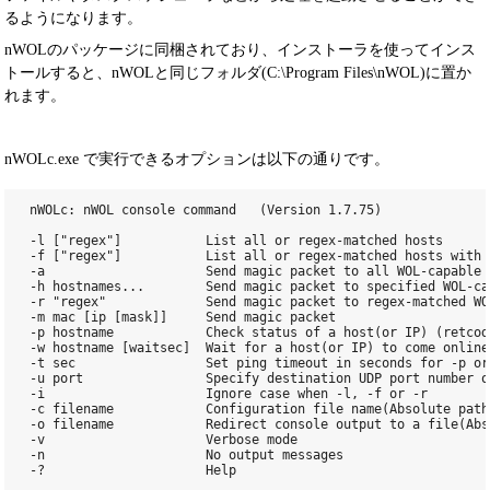
るようになります。
nWOLのパッケージに同梱されており、インストーラを使ってインス
トールすると、nWOLと同じフォルダ(C:\Program Files\nWOL)に置か
れます。
nWOLc.exe で実行できるオプションは以下の通りです。
nWOLc: nWOL console command   (Version 1.7.75)

-l ["regex"]           List all or regex-matched hosts

-f ["regex"]           List all or regex-matched hosts with 
-a                     Send magic packet to all WOL-capable h
-h hostnames...        Send magic packet to specified WOL-ca
-r "regex"             Send magic packet to regex-matched WO
-m mac [ip [mask]]     Send magic packet

-p hostname            Check status of a host(or IP) (retcod
-w hostname [waitsec]  Wait for a host(or IP) to come online
-t sec                 Set ping timeout in seconds for -p or
-u port                Specify destination UDP port number o
-i                     Ignore case when -l, -f or -r

-c filename            Configuration file name(Absolute path
-o filename            Redirect console output to a file(Abs
-v                     Verbose mode

-n                     No output messages

-?                     Help