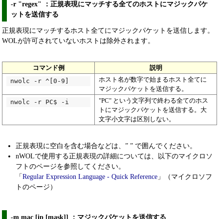
-r "regex" ：正規表現にマッチする全てのホストにマジックパケ
ットを送信する
正規表現にマッチするホスト全てにマジックパケットを送信します。
WOLが許可されていないホストは除外されます。
コマンド例
説明
ホスト名が数字で始まるホスト全てに
nwolc -r ^[0-9]
マジックパケットを送信する。
"PC" という文字列で終わる全てのホス
nwolc -r PC$ -i
トにマジックパケットを送信する。大
文字小文字は区別しない。
正規表現に空白を含む場合などは、” ” で囲んでください。
nWOLで使用する正規表現の詳細については、以下のマイクロソ
フトのページを参照してください。
「
Regular Expression Language - Quick Reference
」（マイクロソフ
トのページ）
-m mac [ip [mask]] ：マジックパケットを送信する