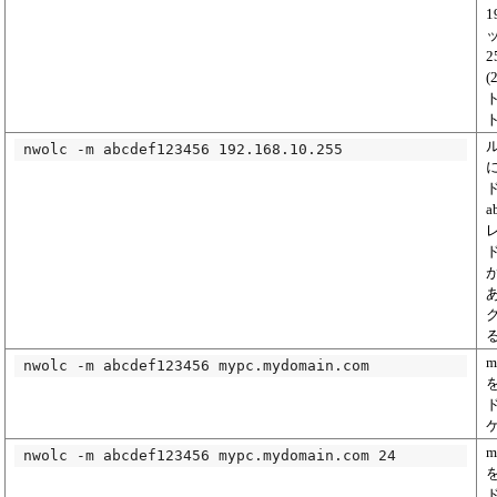
1
2
(
nwolc -m abcdef123456 192.168.10.255
a
が
m
nwolc -m abcdef123456 mypc.mydomain.com
m
nwolc -m abcdef123456 mypc.mydomain.com 24