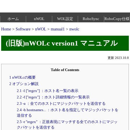
ホーム
nWOL
WOL設定
RoboSync
RoboCopy仕様
Home
>
Software
>
nWOL
>
manual1
>
nwolc
(旧版)nWOLc version1 マニュアル
更新 2023.10.8
Table of Contents
1 nWOLcの概要
2 オプション解説
2.1 -l ["regex"] ：ホスト名一覧の表示
2.2 -f ["regex"] ：ホスト詳細情報の一覧表示
2.3 -a ：全てのホストにマジックパケットを送信する
2.4 -h hostnames... ：ホスト名を指定してマジックパケットを
送信する
2.5 -r "regex" ：正規表現にマッチする全てのホストにマジッ
クパケットを送信する