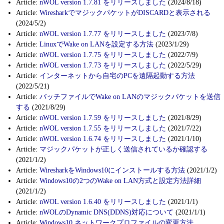
Article:
nWOL version 1.7.81 をリリースしました
(2024/8/18)
Article:
WiresharkでマジックパケットがDISCARDと表示される
(2024/5/2)
Article:
nWOL version 1.7.77 をリリースしました
(2023/7/8)
Article:
LinuxでWake on LANを設定する方法
(2023/1/29)
Article:
nWOL version 1.7.75 をリリースしました
(2022/7/9)
Article:
nWOL version 1.7.73 をリリースしました
(2022/5/29)
Article:
インターネットから自宅のPCを遠隔起動する方法
(2022/5/21)
Article:
バッチファイルでWake on LANのマジックパケットを送信
する
(2021/8/29)
Article:
nWOL version 1.7.59 をリリースしました
(2021/8/29)
Article:
nWOL version 1.7.55 をリリースしました
(2021/7/22)
Article:
nWOL version 1.6.74 をリリースしました
(2021/1/10)
Article:
マジックパケットが正しく送信されているか確認する
(2021/1/2)
Article:
WiresharkをWindows10にインストールする方法
(2021/1/2)
Article:
Windows10の2つのWake on LAN方式と設定方法詳細
(2021/1/2)
Article:
nWOL version 1.6.40 をリリースしました
(2021/1/1)
Article:
nWOLのDynamic DNS(DDNS)対応について
(2021/1/1)
Article:
Windows10 ネットワークプロファイルの変更方法